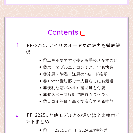
Contents
IPP-2225Uアイリスオーヤマの魅力を徹底解
説
①工事不要ですぐ使える手軽さがすごい
②ポータブルエアコンでどこでも快適
③冷風・除湿・送風の3モード搭載
④4.5〜7畳対応で一人暮らしにも最適
⑤便利な窓パネルや補助鍵も付属
⑥省スペース設計で設置もラクラク
⑦口コミ評価も高くて安心できる性能
IPP-2225Uと他モデルとの違いは？比較ポイ
ントまとめ
①IPP-2225UとIPP-2224Sの性能差