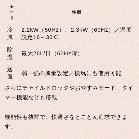
モ
ー
性能
ド
冷
2.2kW（50Hz）、2.3kW（60Hz）／温度
風
設定16～30℃
除
最大26L/日（60Hz時）
湿
送
弱・強の風量設定／換気にも使用可能
風
さらにチャイルドロックやおやすみモード、タイ
マー機能なども搭載。
機能性も抜群で、快適さをとことん追求できま
す。