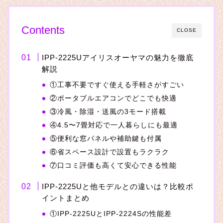
Contents
CLOSE
IPP-2225Uアイリスオーヤマの魅力を徹底
解説
①工事不要ですぐ使える手軽さがすごい
②ポータブルエアコンでどこでも快適
③冷風・除湿・送風の3モード搭載
④4.5〜7畳対応で一人暮らしにも最適
⑤便利な窓パネルや補助鍵も付属
⑥省スペース設計で設置もラクラク
⑦口コミ評価も高くて安心できる性能
IPP-2225Uと他モデルとの違いは？比較ポ
イントまとめ
①IPP-2225UとIPP-2224Sの性能差