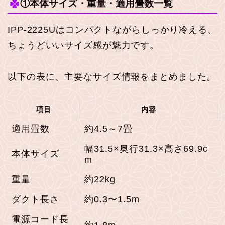
①本体サイズ・重量・適用畳数一覧
IPP-2225Uはコンパクトながらしっかり冷える、
ちょうどいいサイズ感が魅力です。
以下の表に、主要なサイズ情報をまとめました。
項目
内容
適用畳数
約4.5～7畳
幅31.5×奥行31.3×高さ69.9c
本体サイズ
m
重量
約22kg
ダクト長さ
約0.3〜1.5m
電源コード長