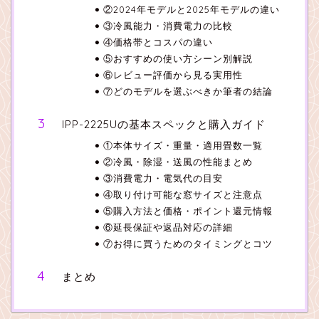
②2024年モデルと2025年モデルの違い
③冷風能力・消費電力の比較
④価格帯とコスパの違い
⑤おすすめの使い方シーン別解説
⑥レビュー評価から見る実用性
⑦どのモデルを選ぶべきか筆者の結論
IPP-2225Uの基本スペックと購入ガイド
①本体サイズ・重量・適用畳数一覧
②冷風・除湿・送風の性能まとめ
③消費電力・電気代の目安
④取り付け可能な窓サイズと注意点
⑤購入方法と価格・ポイント還元情報
⑥延長保証や返品対応の詳細
⑦お得に買うためのタイミングとコツ
まとめ